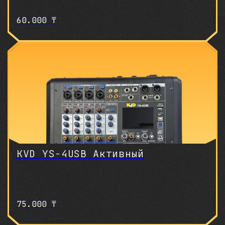
60.000
₸
KVD YS-4USB Активный
75.000
₸