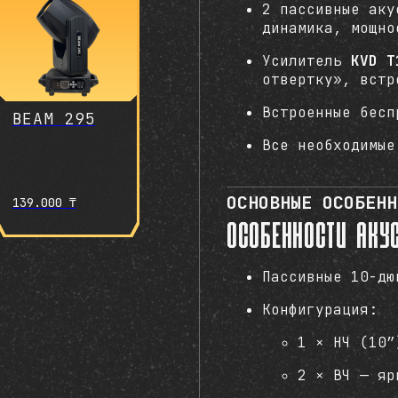
2 пассивные ак
динамика, мощно
Усилитель
KVD T
отвертку», встр
Встроенные бесп
BEAM 295
Все необходимые
ОСНОВНЫЕ ОСОБЕНН
139.000
₸
Особенности акус
Пассивные 10-дю
Конфигурация:
1 × НЧ (10”
2 × ВЧ — яр