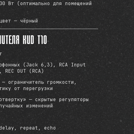
00 Вт (оптимально для помещений
цвет — чёрный
лителя KVD T10
т
офонных (Jack 6,3), RCA Input
, REC OUT (RCA)
— ограничитель громкости,
тику от перегрузки
отвертку» — скрытые регуляторы
лучайных изменений
elay, repeat, echo