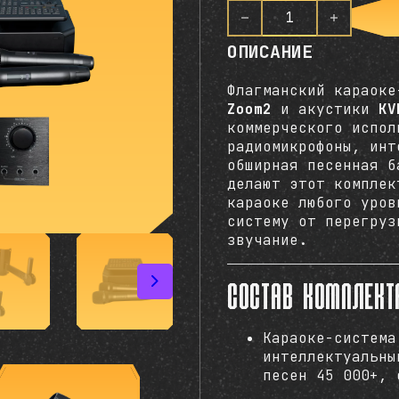
О
ц
Количество товара AST
е
н
ОПИСАНИЕ
к
а
0
Флагманский караок
и
Zoom2
и акустики
KV
з
коммерческого испол
5
радиомикрофоны, инт
обширная песенная б
делают этот комплек
караоке любого уро
систему от перегруз
звучание.
Состав комплект
Караоке-систем
интеллектуальны
песен 45 000+, 