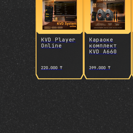
KVD Player
Караоке
Online
комплект
KVD A660
220.000
₸
399.000
₸