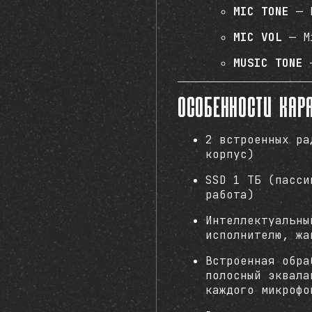
MIC TONE
— b
MIC VOL
— Mi
MUSIC TONE
—
Особенности кар
2 встроенных ра
корпус)
SSD 1 ТБ (пасси
работа)
Интеллектуальны
исполнителю, жа
Встроенная обра
полосный эквала
каждого микрофо