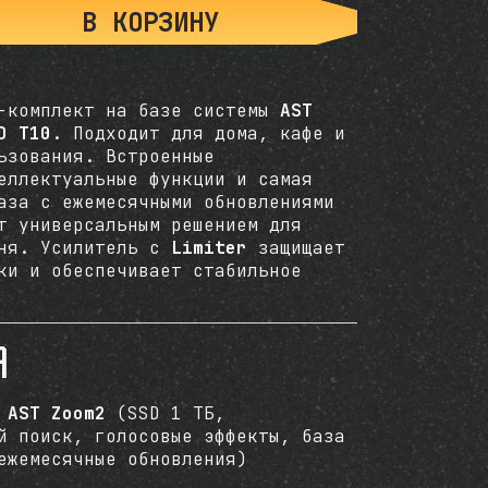
В КОРЗИНУ
 ZOOM2 MX KVD T10
е-комплект на базе системы
AST
D T10
. Подходит для дома, кафе и
ьзования. Встроенные
еллектуальные функции и самая
аза с ежемесячными обновлениями
т универсальным решением для
вня. Усилитель с
Limiter
защищает
ки и обеспечивает стабильное
а
а
AST Zoom2
(SSD 1 ТБ,
й поиск, голосовые эффекты, база
ежемесячные обновления)