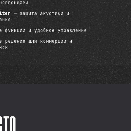
новлениями
iter
— защита акустики и
ание
е функции и удобное управление
е решение для коммерции и
нок
сто