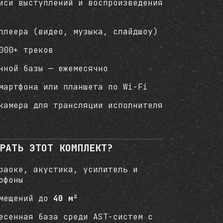
иси выступлений и воспроизведения
плеера (видео, музыка, слайдшоу)
000+ треков
нной базы — ежемесячно
мартфона или планшета по Wi-Fi
камера для трансляции исполнителя
РАТЬ ЭТОТ КОМПЛЕКТ?
раоке, акустика, усилитель и
офоны
омещений до
40 м²
есенная база среди AST-систем с