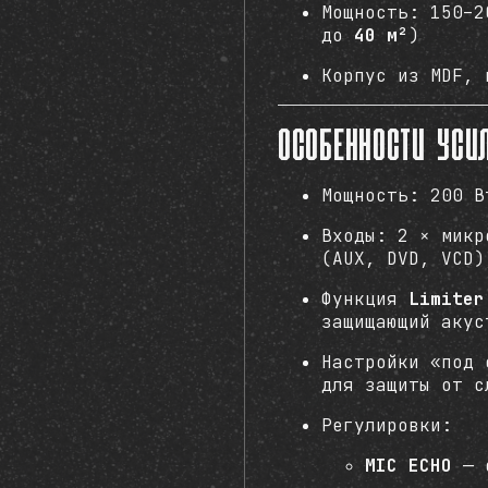
Мощность: 150–2
до
40 м²
)
Корпус из MDF, 
Особенности уси
Мощность: 200 В
Входы: 2 × микр
(AUX, DVD, VCD)
Функция
Limiter
защищающий акус
Настройки «под 
для защиты от с
Регулировки:
MIC ECHO
— d