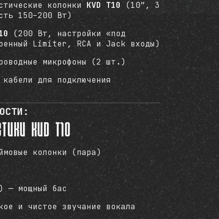
устические колонки
KVD T10
(10″, 3
сть 150–200 Вт)
10
(200 Вт, настройки «под
оенный Limiter, RCA и Jack входы)
роводные микрофоны (2 шт.)
 кабели для подключения
ОСТИ:
тики KVD T10
ймовые колонки (пара)
) — мощный бас
кое и чистое звучание вокала