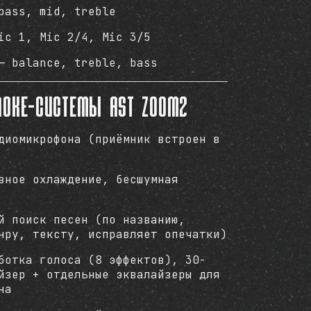
ass, mid, treble
c 1, Mic 2/4, Mic 3/5
 balance, treble, bass
аоке-системы AST Zoom2
диомикрофона (приёмник встроен в
вное охлаждение, бесшумная
й поиск песен (по названию,
нру, тексту, исправляет опечатки)
ботка голоса (8 эффектов), 30-
йзер + отдельные эквалайзеры для
на