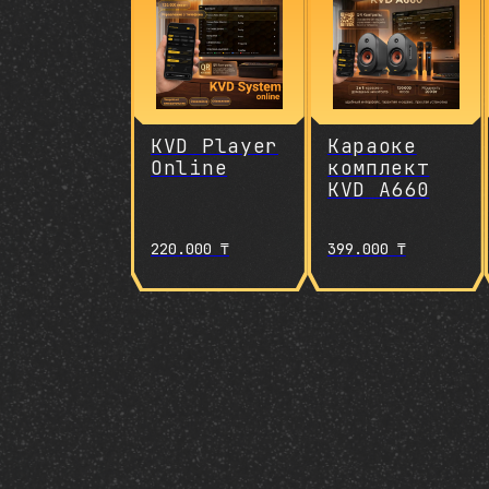
KVD Player
Караоке
Online
комплект
KVD A660
220.000
₸
399.000
₸