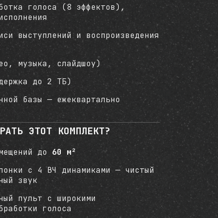
ботка голоса (8 эффектов),
исполнения
иси выступлений и воспроизведения
ео, музыка, слайдшоу)
держка до 2 ТБ)
нной базы — ежеквартально
РАТЬ ЭТОТ КОМПЛЕКТ?
омещений до
60 м²
лонки с 4 ВЧ динамиками — чистый
ный звук
ный пульт с широкими
бработки голоса