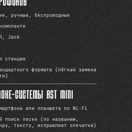
крофонов
ие, ручные, беспроводные
комплекте
R, Jack
я станция
андартного формата (лёгкая замена
ти)
аоке-системы AST Mini
мартфона или планшета по Wi-Fi
й поиск песен (по названию,
нру, тексту, исправляет опечатки)