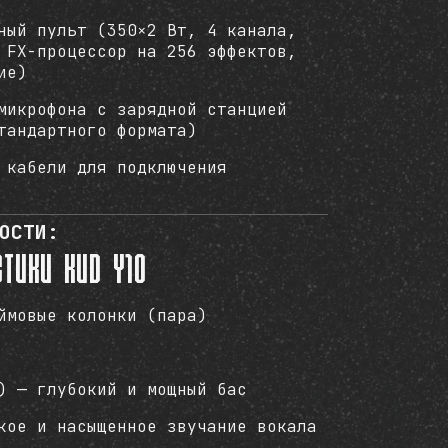
ный пульт (350×2 Вт, 4 канала,
 FX-процессор на 256 эффектов,
ие)
микрофона с зарядной станцией
тандартного формата)
 кабели для подключения
ОСТИ:
стики KVD Y10
ймовые колонки (пара)
) — глубокий и мощный бас
кое и насыщенное звучание вокала