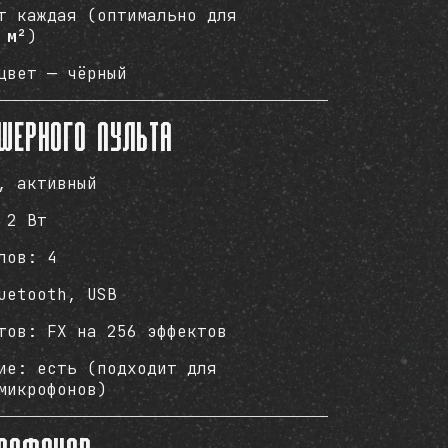
т каждая (оптимально для
 м²
)
цвет — чёрный
шерного пульта
, активный
 2 Вт
лов: 4
uetooth, USB
тов: FX на 256 эффектов
ие: есть (подходит для
микрофонов)