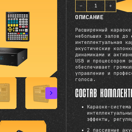
О
ц
Количество товара AST
е
н
ОПИСАНИЕ
к
а
0
Расширенный караоке
и
небольших залов до
з
интеллектуальная к
5
акустические колон
динамиками и активн
USB и процессором э
обеспечивает громки
управление и профес
голоса.
Состав комплект
Караоке-систем
интеллектуальны
эффекты, регуля
2 пассивные аку