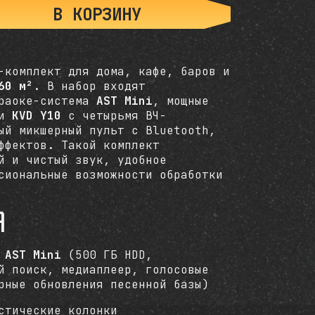
В КОРЗИНУ
 MINI MX KVD Y10
-комплект для дома, кафе, баров и
60 м²
. В набор входят
араоке-система
AST Mini
, мощные
ки
KVD Y10
с четырьмя ВЧ-
ый микшерный пульт с Bluetooth,
ффектов. Такой комплект
й и чистый звук, удобное
сиональные возможности обработки
а
а
AST Mini
(500 ГБ HDD,
й поиск, медиаплеер, голосовые
рные обновления песенной базы)
стические колонки