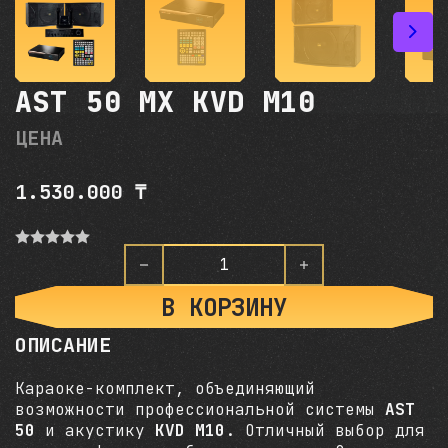
AST 50 MX KVD M10
ЦЕНА
1.530.000
₸
О
ц
Количество товара AST 50 
е
н
В КОРЗИНУ
к
а
ОПИСАНИЕ
0
и
з
Караоке-комплект, объединяющий
5
возможности профессиональной системы
AST
50
и акустику
KVD M10
. Отличный выбор для