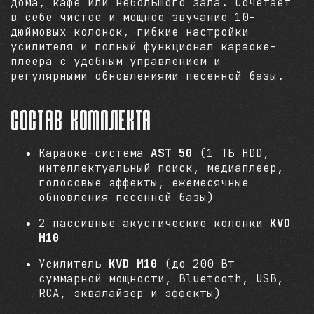
дома, кафе или небольшого зала. Сочетает
в себе чистое и мощное звучание 10-
дюймовых колонок, гибкие настройки
усилителя и полный функционал караоке-
плеера с удобным управлением и
регулярными обновлениями песенной базы.
Состав комплекта
Караоке-система
AST 50
(1 ТБ HDD,
интеллектуальный поиск, медиаплеер,
голосовые эффекты, ежемесячные
обновления песенной базы)
2 пассивные акустические колонки
KVD
M10
Усилитель
KVD M10
(до 200 Вт
суммарной мощности, Bluetooth, USB,
RCA, эквалайзер и эффекты)