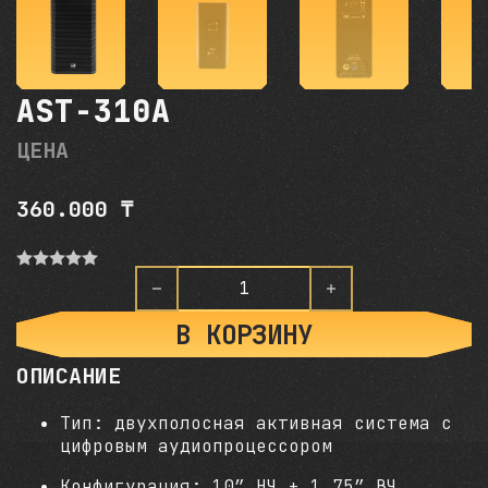
AST-310A
ЦЕНА
360.000
₸
О
ц
Количество товара AST-310
е
н
В КОРЗИНУ
к
а
ОПИСАНИЕ
0
и
з
Тип: двухполосная активная система с
5
цифровым аудиопроцессором
Конфигурация: 10” НЧ + 1.75” ВЧ