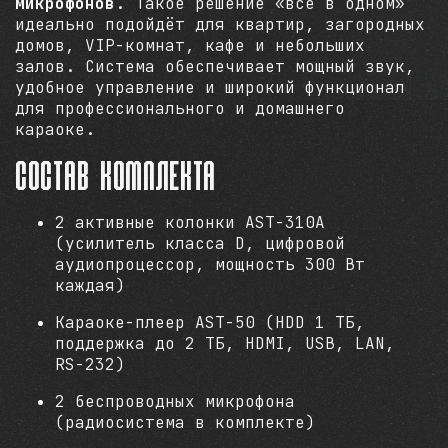
микрофонов
. Такое решение «всё в одном»
идеально подойдёт для квартир, загородных
домов, VIP-комнат, кафе и небольших
залов. Система обеспечивает мощный звук,
удобное управление и широкий функционал
для профессионального и домашнего
караоке.
Состав комплекта
2 активные колонки AST-310A
(усилитель класса D, цифровой
аудиопроцессор, мощность 300 Вт
каждая)
Караоке-плеер AST-50 (HDD 1 ТБ,
поддержка до 2 ТБ, HDMI, USB, LAN,
RS-232)
2 беспроводных микрофона
(радиосистема в комплекте)