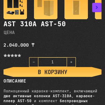
AST 310A AST-50
ЦЕНА
2.040.000
₸
О
ц
Количество товара AST 310
е
н
В КОРЗИНУ
к
а
ОПИСАНИЕ
0
и
з
Полноценный караоке-комплект, включающий
5
две активные колонки AST-310A
,
караоке-
плеер AST-50
и комплект
беспроводных