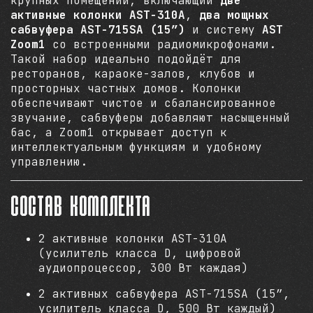
крупных помещений, включающий
две
активные колонки AST-310A
,
два мощных
сабвуфера AST-715SA (15”)
и систему
AST
Zoom1
со встроенными радиомикрофонами.
Такой набор идеально подойдёт для
ресторанов, караоке-залов, клубов и
просторных частных домов. Колонки
обеспечивают чистое и сбалансированное
звучание, сабвуферы добавляют насыщенный
бас, а Zoom1 открывает доступ к
интеллектуальным функциям и удобному
управлению.
Состав комплекта
2 активные колонки AST-310A
(усилитель класса D, цифровой
аудиопроцессор, 300 Вт каждая)
2 активных сабвуфера AST-715SA (15”,
усилитель класса D, 500 Вт каждый)