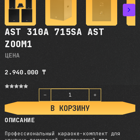
AST 310A 715SA AST
ZOOM1
ЦЕНА
2.940.000
₸
О
ц
Количество товара AST 310
е
н
В КОРЗИНУ
к
а
ОПИСАНИЕ
0
и
з
Профессиональный караоке-комплект для
5